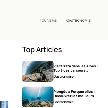
Tourisme
Gastronomie
Top Articles
Via ferrata dans les Alpes :
Top 8 des parcours
sensationnels !
Gastronomie
Plongée à Porquerolles :
Découvrez les meilleurs
spots !
Gastronomie