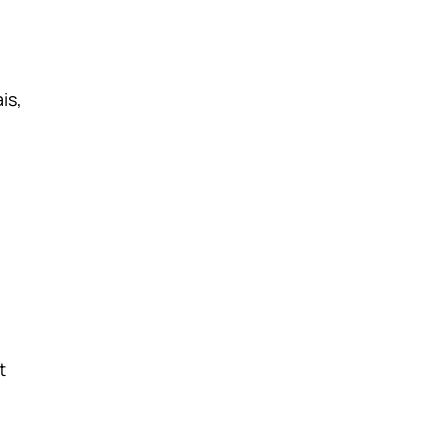
is,
é
t