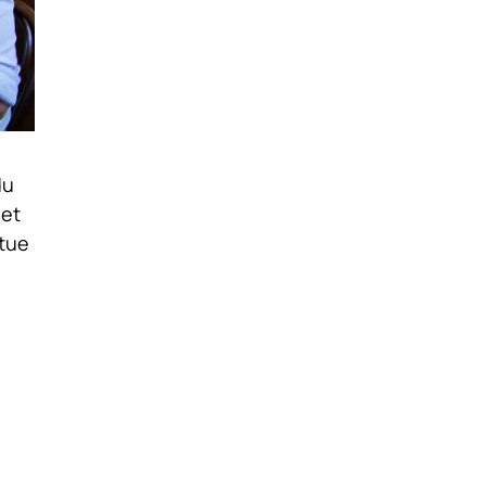
du
 et
étue