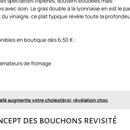
es spécialités tripières, souvent boudées mais
 avec soin. Le gras double à la lyonnaise en est le par
u vinaigre, ce plat typique révèle toute la profonde
onibles en boutique dès 6,50 € :
s amateurs de fromage
café augmente votre cholestérol, révélation choc
oncept des bouchons revisité