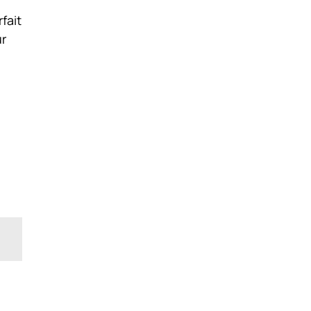
fait
ur