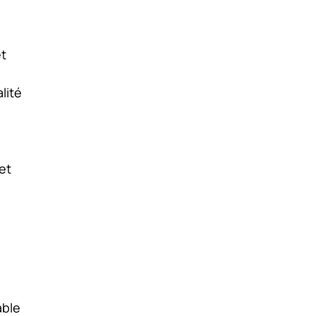
et
lité
et
able