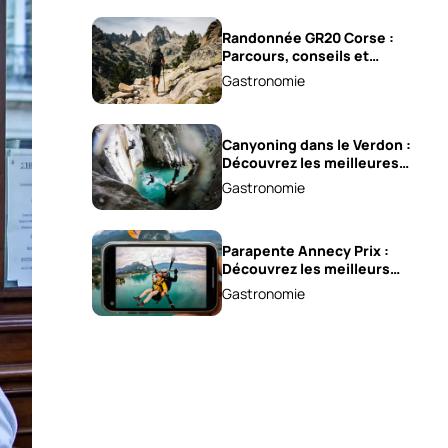
Randonnée GR20 Corse :
Parcours, conseils et
astuces !
Gastronomie
Canyoning dans le Verdon :
Découvrez les meilleures
excursions !
Gastronomie
Parapente Annecy Prix :
Découvrez les meilleurs
vols à partir de 85 €!
Gastronomie