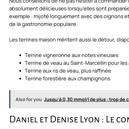
Nous conseillons de ne pas hésiter à commander l
absolument délicieuses lorsqu’elles sont préparées
exemple : mijoté longuement avec des oignons et d
de la gastronomie populaire.
Les terrines maison méritent aussi le détour, disp
Terrine vigneronne aux notes vineuses
Terrine de veau au Saint-Marcellin pour le
Terrine aux ris de veau, plus raffinée
Terrine forestière aux champignons
Also for you
Jusqu’à 0,30 mmol/l de plus : trop de 
Daniel et Denise Lyon : Le c