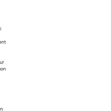
i
ent
ur
son
on