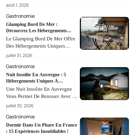
Vagues, Choisir Un Hôtel Spa
août 1, 2026
Forêt Des Landes C'est Plonger
Gastronomie
Dans Une Oasis De Bien-Être.
Soins Personnalisés Et Nature
Glamping Bord De Mer :
Découvrez Les Hébergements
Réunis Garantissent Une
Insolites !
Le Glamping Bord De Mer Offre
Escapade Inoubliable.
Des Hébergements Uniques
Comme Des Lodges Safari Et Des
juillet 31, 2026
Cabanes Dans Les Arbres. Vous
Gastronomie
Profiterez D'un Confort Moderne
Tout En Étant À Deux Pas De La
Nuit Insolite En Auvergne : 5
Hébergements Uniques À
Plage, Idéal Pour Tous.
Découvrir !
Une Nuit Insolite En Auvergne
Vous Permet De Renouer Avec La
Nature Dans Un Cadre
juillet 30, 2026
Époustouflant. Entre Volcans,
Gastronomie
Lacs D'altitude Et Hébergements
Uniques, Chaque Instant Devient
Dormir Dans Un Phare En France
: 15 Expériences Inoubliables !
Une Expérience Inoubliable.