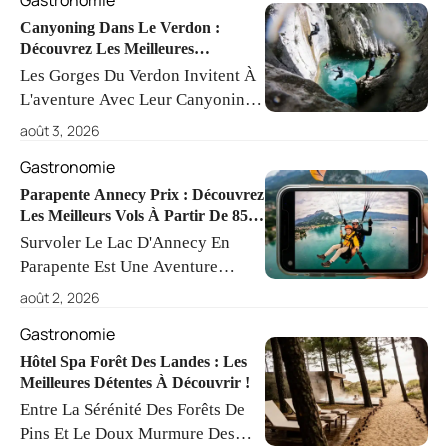
Gastronomie
Conca. Préparez-Vous À Relever
Ce Défi Avec Endurance Et
Canyoning Dans Le Verdon :
Découvrez Les Meilleures
Équipement Adapté Pour Profiter
Excursions !
Les Gorges Du Verdon Invitent À
De Chaque Moment.
L'aventure Avec Leur Canyoning
Captivant. À Travers Des Parcours
août 3, 2026
Variés, Chaque Participant Peut
Gastronomie
Explorer Des Paysages À Couper
Le Souffle, Mêlant Jeux
Parapente Annecy Prix : Découvrez
Les Meilleurs Vols À Partir De 85
Aquatiques Et Techniques De
€!
Survoler Le Lac D'Annecy En
Descente.
Parapente Est Une Aventure
Inoubliable. Avec Un Prix De
août 2, 2026
Départ À 85 €, Une Variété De
Gastronomie
Formules S'offre À Vous, Parfaites
Pour Toute La Famille, Enfants
Hôtel Spa Forêt Des Landes : Les
Meilleures Détentes À Découvrir !
Comme Adultes, À La Recherche
Entre La Sérénité Des Forêts De
De Sensations Fortes.
Pins Et Le Doux Murmure Des