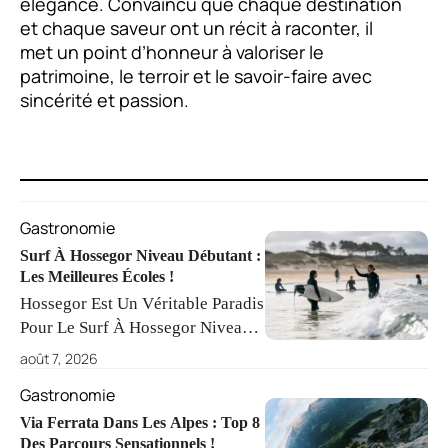
élégance. Convaincu que chaque destination
et chaque saveur ont un récit à raconter, il
met un point d’honneur à valoriser le
patrimoine, le terroir et le savoir-faire avec
sincérité et passion.
Gastronomie
Surf À Hossegor Niveau Débutant :
Les Meilleures Écoles !
Hossegor Est Un Véritable Paradis
Pour Le Surf À Hossegor Niveau
Débutant, Offrant Des Plages
août 7, 2026
Variées Et Des Écoles De Surf
Gastronomie
Expérimentées. Les Conditions
Idéales Et L'encadrement
Via Ferrata Dans Les Alpes : Top 8
Des Parcours Sensationnels !
Professionnel Garantissent Une