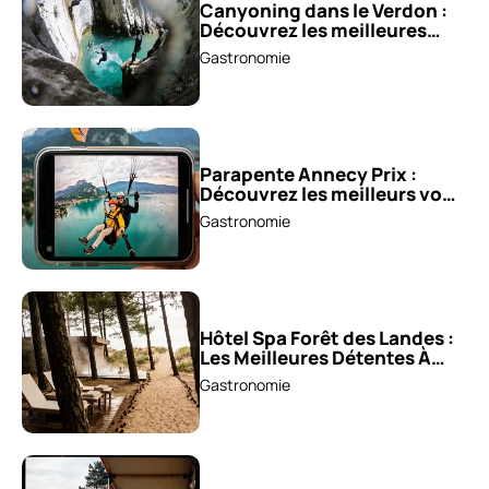
Canyoning dans le Verdon :
Découvrez les meilleures
excursions !
Gastronomie
Parapente Annecy Prix :
Découvrez les meilleurs vols
à partir de 85 €!
Gastronomie
Hôtel Spa Forêt des Landes :
Les Meilleures Détentes À
Découvrir !
Gastronomie