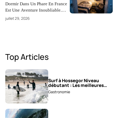
Dormir Dans Un Phare En France
Est Une Aventure Inoubliable.
Laissez-Vous Séduire Par La
juillet 29, 2026
Magie Des Vagues Et Des
Paysages À Couper Le Souffle
Dans Des Lieux Uniques, Entre
Confort Moderne Et Authenticité
Maritime.
Top Articles
Surf à Hossegor Niveau
débutant : Les meilleures
écoles !
Gastronomie