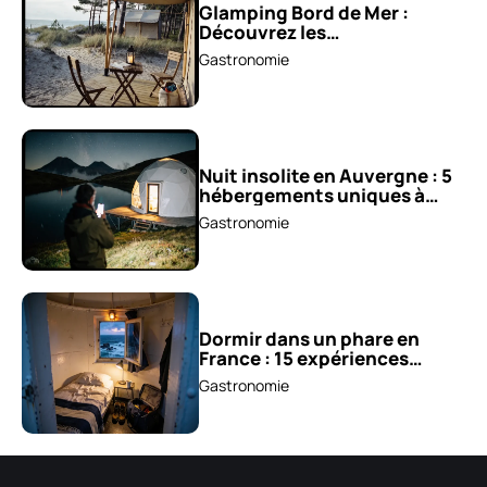
Glamping Bord de Mer :
Découvrez les
hébergements insolites !
Gastronomie
Nuit insolite en Auvergne : 5
hébergements uniques à
découvrir !
Gastronomie
Dormir dans un phare en
France : 15 expériences
inoubliables !
Gastronomie