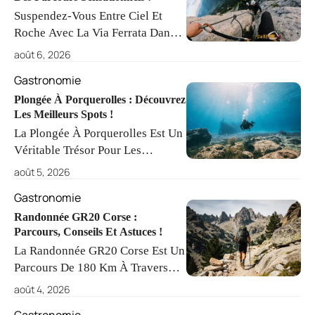
Suspendez-Vous Entre Ciel Et
Expérience Enrichissante Pour
Roche Avec La Via Ferrata Dans
Tous Les Apprentis Surfeurs.
Les Alpes, Une Aventure
août 6, 2026
Accessible À Tous. Partez À La
Gastronomie
Découverte De Paysages
Vertigineux, Mêlant Sensations
Plongée À Porquerolles : Découvrez
Les Meilleurs Spots !
Fortes Et Moments
La Plongée À Porquerolles Est Un
D'émerveillement.
Véritable Trésor Pour Les
Plongeurs De Tous Niveaux. Les
août 5, 2026
Eaux Cristallines, Riches En
Gastronomie
Biodiversité, Offrent Des Sites
Adaptés, Comme Le Cap Des
Randonnée GR20 Corse :
Parcours, Conseils Et Astuces !
Mèdes Et Des Épaves Fascinantes.
La Randonnée GR20 Corse Est Un
Parcours De 180 Km À Travers
Des Paysages Montagnards
août 4, 2026
Époustouflants, De Calenzana À