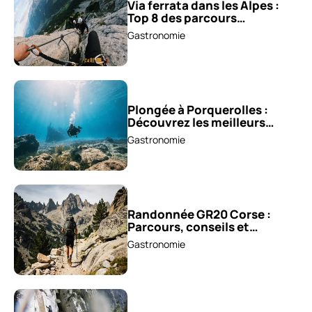
Via ferrata dans les Alpes :
Top 8 des parcours
sensationnels !
Gastronomie
Plongée à Porquerolles :
Découvrez les meilleurs
spots !
Gastronomie
Randonnée GR20 Corse :
Parcours, conseils et
astuces !
Gastronomie