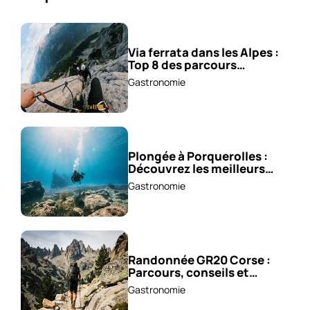
Via ferrata dans les Alpes :
Top 8 des parcours
sensationnels !
Gastronomie
Plongée à Porquerolles :
Découvrez les meilleurs
spots !
Gastronomie
Randonnée GR20 Corse :
Parcours, conseils et
astuces !
Gastronomie