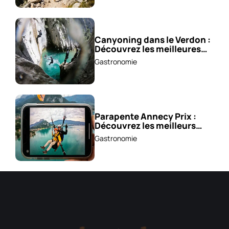
Canyoning dans le Verdon :
Découvrez les meilleures
excursions !
Gastronomie
Parapente Annecy Prix :
Découvrez les meilleurs
vols à partir de 85 €!
Gastronomie