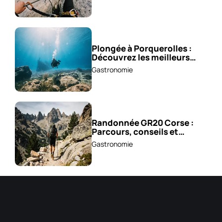
Plongée à Porquerolles :
Découvrez les meilleurs
spots !
Gastronomie
Randonnée GR20 Corse :
Parcours, conseils et
astuces !
Gastronomie