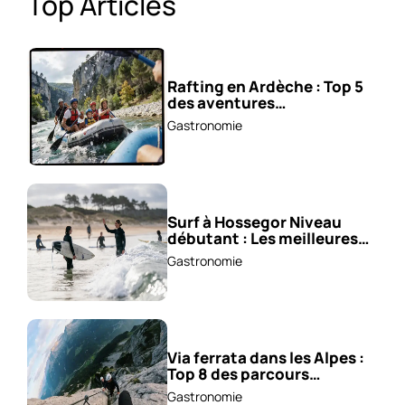
Top Articles
Rafting en Ardèche : Top 5
des aventures
incontournables !
Gastronomie
Surf à Hossegor Niveau
débutant : Les meilleures
écoles !
Gastronomie
Via ferrata dans les Alpes :
Top 8 des parcours
sensationnels !
Gastronomie