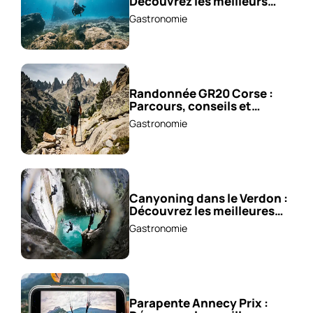
Découvrez les meilleurs
spots !
Gastronomie
Randonnée GR20 Corse :
Parcours, conseils et
astuces !
Gastronomie
Canyoning dans le Verdon :
Découvrez les meilleures
excursions !
Gastronomie
Parapente Annecy Prix :