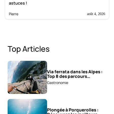
astuces !
Pierre
août 4, 2026
Top Articles
Via ferrata dans les Alpes :
Top 8 des parcours
sensationnels !
Gastronomie
Plongée à Porquerolles :