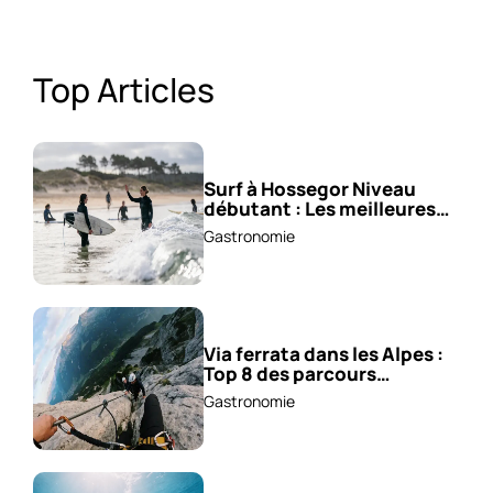
Top Articles
Surf à Hossegor Niveau
débutant : Les meilleures
écoles !
Gastronomie
Via ferrata dans les Alpes :
Top 8 des parcours
sensationnels !
Gastronomie