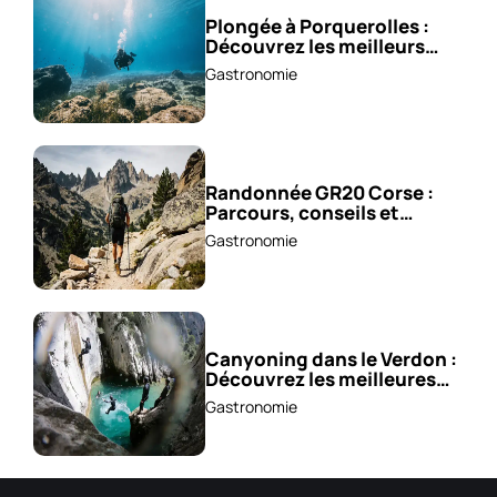
Plongée à Porquerolles :
Découvrez les meilleurs
spots !
Gastronomie
Randonnée GR20 Corse :
Parcours, conseils et
astuces !
Gastronomie
Canyoning dans le Verdon :
Découvrez les meilleures
excursions !
Gastronomie