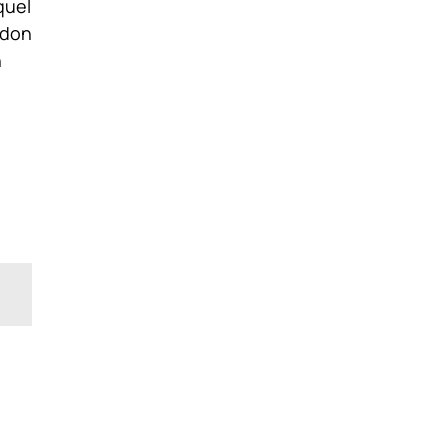
quel
idon
n