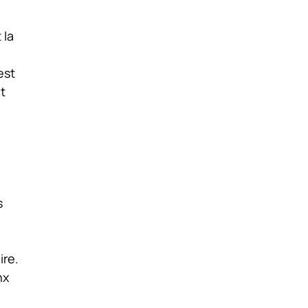
 la
est
t
s
ire.
nx