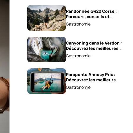
Randonnée GR20 Corse :
Parcours, conseils et
astuces !
Gastronomie
Canyoning dans le Verdon :
Découvrez les meilleures
excursions !
Gastronomie
Parapente Annecy Prix :
Découvrez les meilleurs
vols à partir de 85 €!
Gastronomie