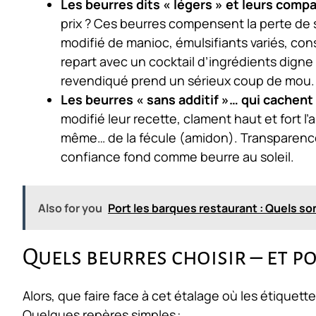
Les beurres dits « légers » et leurs comp
prix ? Ces beurres compensent la perte de 
modifié de manioc, émulsifiants variés, con
repart avec un cocktail d’ingrédients digne d
revendiqué prend un sérieux coup de mou.
Les beurres « sans additif »… qui cachent 
modifié leur recette, clament haut et fort l’
même… de la fécule (amidon). Transparence 
confiance fond comme beurre au soleil.
Also for you
Port les barques restaurant : Quels son
Quels beurres choisir – et p
Alors, que faire face à cet étalage où les étiquet
Quelques repères simples :