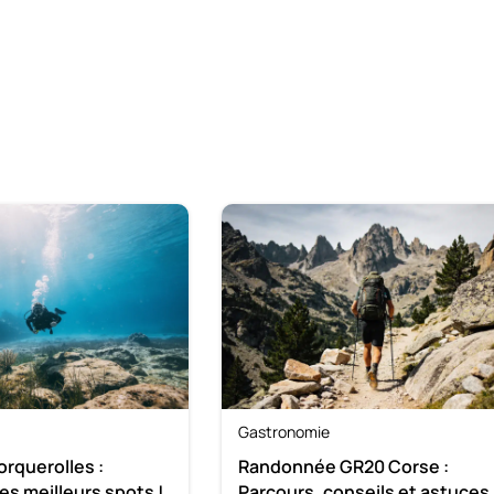
Gastronomie
orquerolles :
Randonnée GR20 Corse :
es meilleurs spots !
Parcours, conseils et astuces 