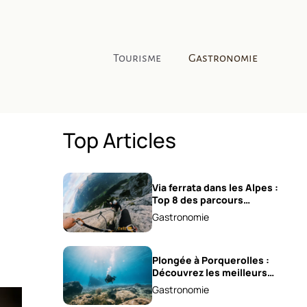
Tourisme
Gastronomie
Top Articles
Via ferrata dans les Alpes :
Top 8 des parcours
sensationnels !
Gastronomie
Plongée à Porquerolles :
Découvrez les meilleurs
spots !
Gastronomie