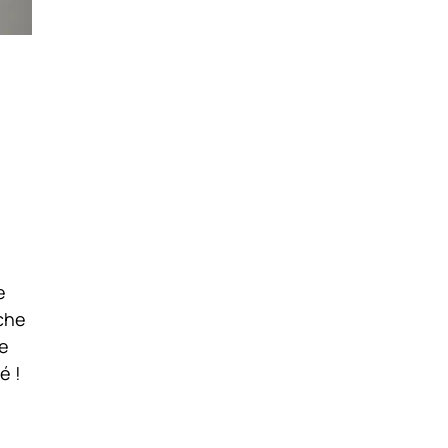
e
ache
te
é !