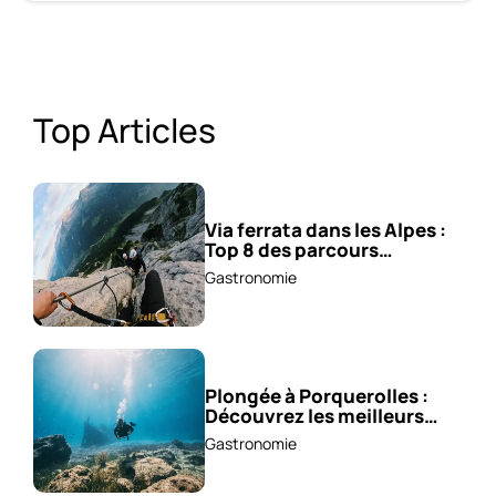
Top Articles
Via ferrata dans les Alpes :
Top 8 des parcours
sensationnels !
Gastronomie
Plongée à Porquerolles :
Découvrez les meilleurs
spots !
Gastronomie