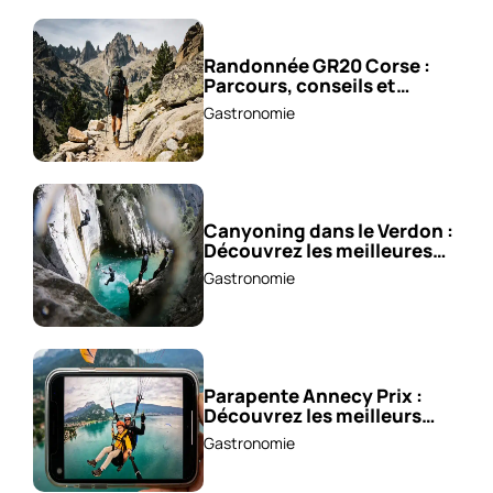
Randonnée GR20 Corse :
Parcours, conseils et
astuces !
Gastronomie
Canyoning dans le Verdon :
Découvrez les meilleures
excursions !
Gastronomie
Parapente Annecy Prix :
Découvrez les meilleurs
vols à partir de 85 €!
Gastronomie