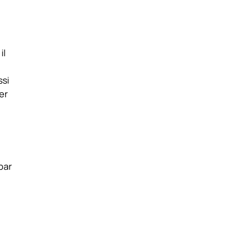
il
ssi
er
par