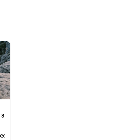
 8
026