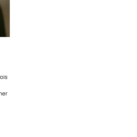
fois
ner