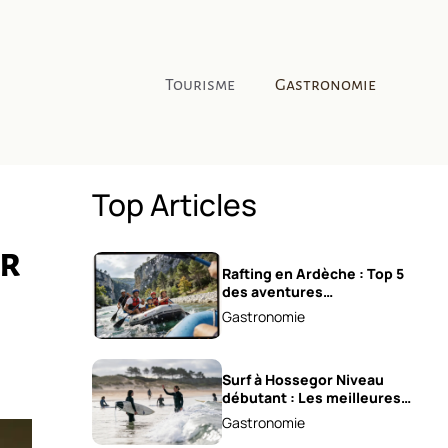
Tourisme
Gastronomie
Top Articles
ar
Rafting en Ardèche : Top 5
des aventures
incontournables !
Gastronomie
Surf à Hossegor Niveau
débutant : Les meilleures
écoles !
Gastronomie