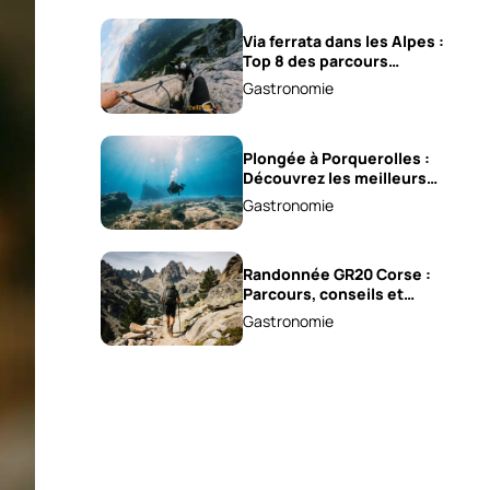
Via ferrata dans les Alpes :
Top 8 des parcours
sensationnels !
Gastronomie
Plongée à Porquerolles :
Découvrez les meilleurs
spots !
Gastronomie
Randonnée GR20 Corse :
Parcours, conseils et
astuces !
Gastronomie