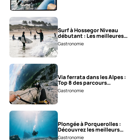
Surf à Hossegor Niveau
débutant : Les meilleures
écoles !
Gastronomie
Via ferrata dans les Alpes :
Top 8 des parcours
sensationnels !
Gastronomie
Plongée à Porquerolles :
Découvrez les meilleurs
spots !
Gastronomie