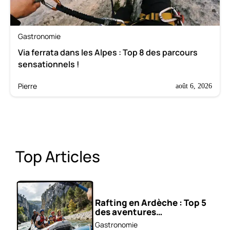
Gastronomie
Via ferrata dans les Alpes : Top 8 des parcours
sensationnels !
Pierre
août 6, 2026
Top Articles
Rafting en Ardèche : Top 5
des aventures
incontournables !
Gastronomie