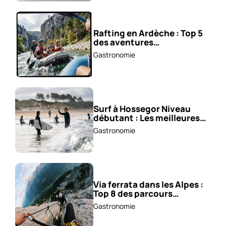
Rafting en Ardèche : Top 5
des aventures
incontournables !
Gastronomie
Surf à Hossegor Niveau
débutant : Les meilleures
écoles !
Gastronomie
Via ferrata dans les Alpes :
Top 8 des parcours
sensationnels !
Gastronomie