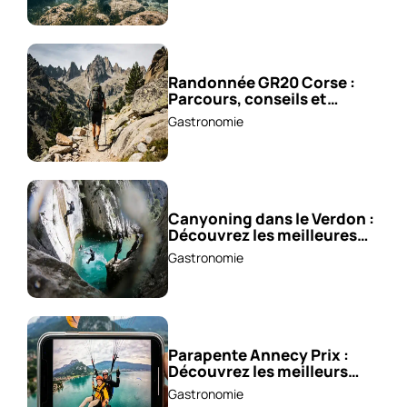
Randonnée GR20 Corse :
Parcours, conseils et
astuces !
Gastronomie
Canyoning dans le Verdon :
Découvrez les meilleures
excursions !
Gastronomie
Parapente Annecy Prix :
Découvrez les meilleurs
vols à partir de 85 €!
Gastronomie