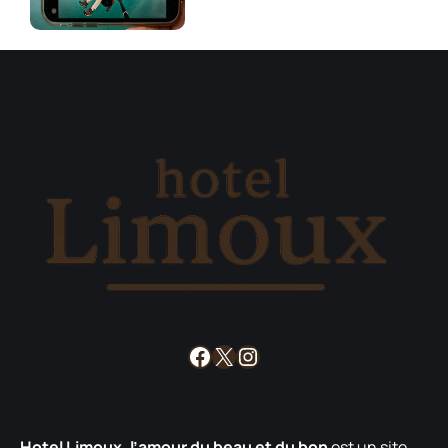
Facebook
X
Instagram
Hotel Limoux, l’amour du beau et du bon
est un site