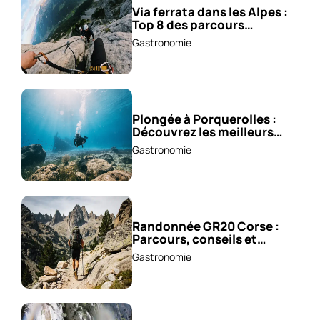
Via ferrata dans les Alpes :
Top 8 des parcours
sensationnels !
Gastronomie
Plongée à Porquerolles :
Découvrez les meilleurs
spots !
Gastronomie
Randonnée GR20 Corse :
Parcours, conseils et
astuces !
Gastronomie