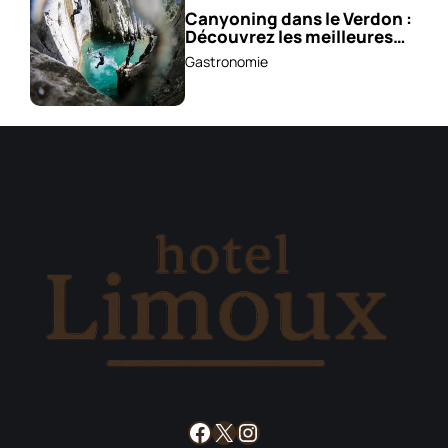
Canyoning dans le Verdon :
Découvrez les meilleures
excursions !
Gastronomie
Facebook
X
Instagram