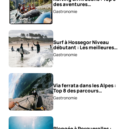
des aventures
incontournables !
Gastronomie
Surf à Hossegor Niveau
débutant : Les meilleures
écoles !
Gastronomie
Via ferrata dans les Alpes :
Top 8 des parcours
sensationnels !
Gastronomie
Plongée à Porquerolles :