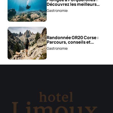
Découvrez les meilleurs
spots !
Gastronomie
Randonnée GR20 Corse :
Parcours, conseils et
astuces !
Gastronomie