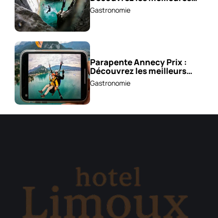
excursions !
Gastronomie
Parapente Annecy Prix :
Découvrez les meilleurs
vols à partir de 85 €!
Gastronomie