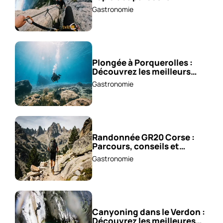
sensationnels !
Gastronomie
Plongée à Porquerolles :
Découvrez les meilleurs
spots !
Gastronomie
Randonnée GR20 Corse :
Parcours, conseils et
astuces !
Gastronomie
Canyoning dans le Verdon :
Découvrez les meilleures