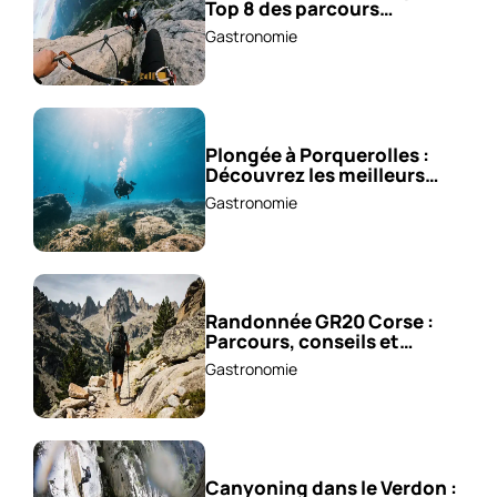
Top 8 des parcours
sensationnels !
Gastronomie
Plongée à Porquerolles :
Découvrez les meilleurs
spots !
Gastronomie
Randonnée GR20 Corse :
Parcours, conseils et
astuces !
Gastronomie
Canyoning dans le Verdon :