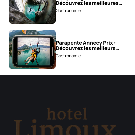
Découvrez les meilleures
excursions !
Gastronomie
Parapente Annecy Prix :
Découvrez les meilleurs
vols à partir de 85 €!
Gastronomie