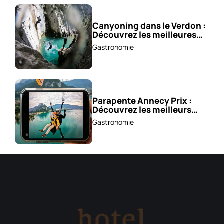
Canyoning dans le Verdon :
Découvrez les meilleures
excursions !
Gastronomie
Parapente Annecy Prix :
Découvrez les meilleurs
vols à partir de 85 €!
Gastronomie