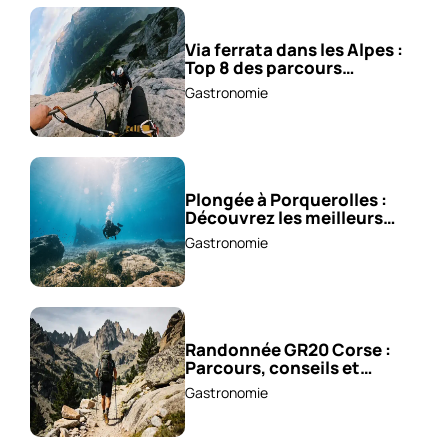
Via ferrata dans les Alpes :
Top 8 des parcours
sensationnels !
Gastronomie
Plongée à Porquerolles :
Découvrez les meilleurs
spots !
Gastronomie
Randonnée GR20 Corse :
Parcours, conseils et
astuces !
Gastronomie