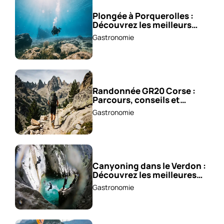
Plongée à Porquerolles :
Découvrez les meilleurs
spots !
Gastronomie
Randonnée GR20 Corse :
Parcours, conseils et
astuces !
Gastronomie
Canyoning dans le Verdon :
Découvrez les meilleures
excursions !
Gastronomie