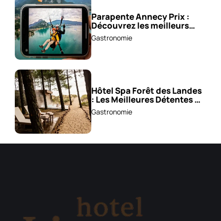
Parapente Annecy Prix :
Découvrez les meilleurs
vols à partir de 85 €!
Gastronomie
Hôtel Spa Forêt des Landes
: Les Meilleures Détentes À
Découvrir !
Gastronomie