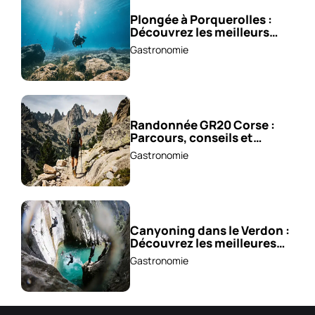
Plongée à Porquerolles :
Découvrez les meilleurs
spots !
Gastronomie
Randonnée GR20 Corse :
Parcours, conseils et
astuces !
Gastronomie
Canyoning dans le Verdon :
Découvrez les meilleures
excursions !
Gastronomie