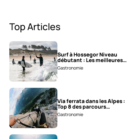
Top Articles
Surf à Hossegor Niveau
débutant : Les meilleures
écoles !
Gastronomie
Via ferrata dans les Alpes :
Top 8 des parcours
sensationnels !
Gastronomie