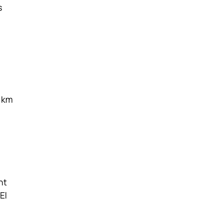
s
h
0 km
nt
El