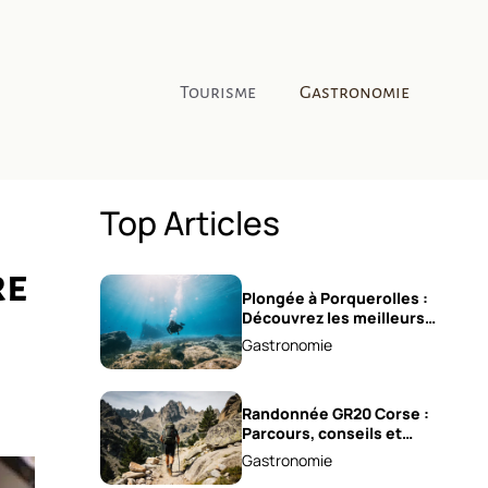
Tourisme
Gastronomie
Top Articles
re
Plongée à Porquerolles :
Découvrez les meilleurs
spots !
Gastronomie
Randonnée GR20 Corse :
Parcours, conseils et
astuces !
Gastronomie