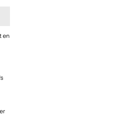
t en
e
’s
er