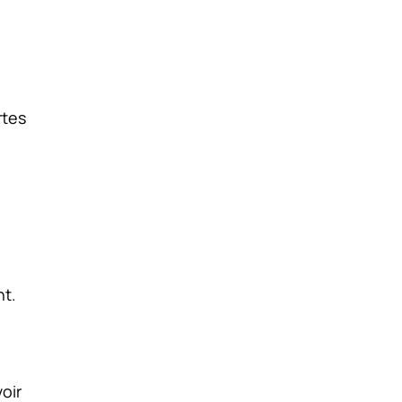
rtes
nt.
oir