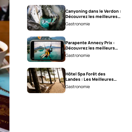
Canyoning dans le Verdon :
Découvrez les meilleures
excursions !
Gastronomie
Parapente Annecy Prix :
Découvrez les meilleurs
vols à partir de 85 €!
Gastronomie
Hôtel Spa Forêt des
Landes : Les Meilleures
Détentes À Découvrir !
Gastronomie