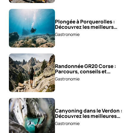
Plongée à Porquerolles :
Découvrez les meilleurs
spots !
Gastronomie
Randonnée GR20 Corse :
Parcours, conseils et
astuces !
Gastronomie
Canyoning dans le Verdon :
Découvrez les meilleures
excursions !
Gastronomie