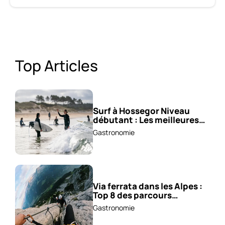
Top Articles
Surf à Hossegor Niveau
débutant : Les meilleures
écoles !
Gastronomie
Via ferrata dans les Alpes :
Top 8 des parcours
sensationnels !
Gastronomie