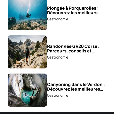
Plongée à Porquerolles :
Découvrez les meilleurs
spots !
Gastronomie
Randonnée GR20 Corse :
Parcours, conseils et
astuces !
Gastronomie
Canyoning dans le Verdon :
Découvrez les meilleures
excursions !
Gastronomie