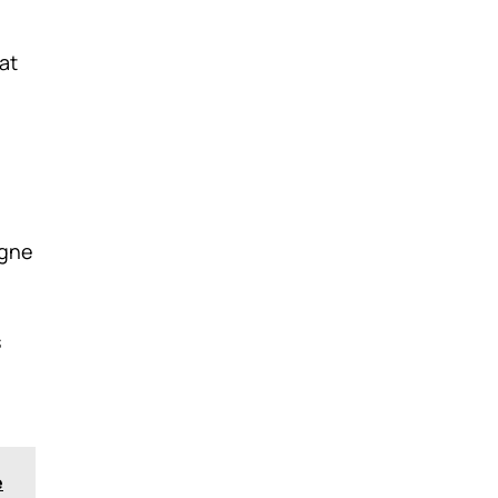
at
igne
s
e