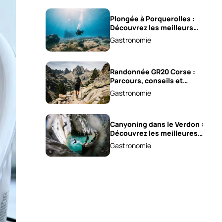
Plongée à Porquerolles :
Découvrez les meilleurs
spots !
Gastronomie
Randonnée GR20 Corse :
Parcours, conseils et
astuces !
Gastronomie
Canyoning dans le Verdon :
Découvrez les meilleures
excursions !
Gastronomie