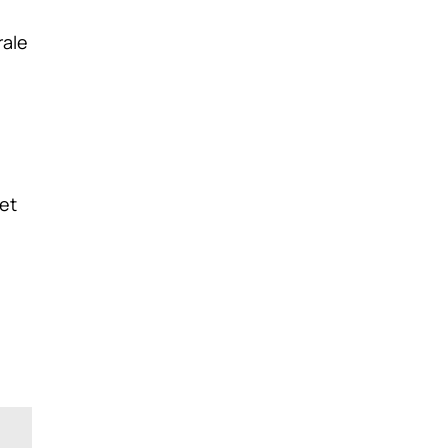
rale
 et