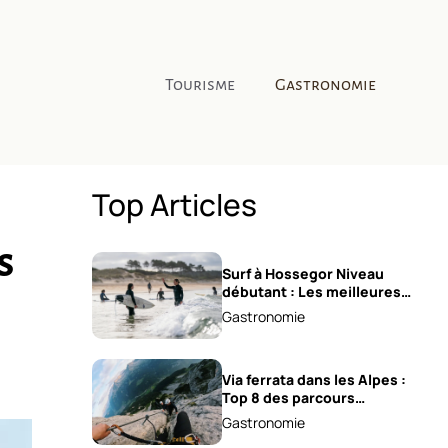
Tourisme
Gastronomie
Top Articles
s
Surf à Hossegor Niveau
débutant : Les meilleures
écoles !
Gastronomie
Via ferrata dans les Alpes :
Top 8 des parcours
sensationnels !
Gastronomie