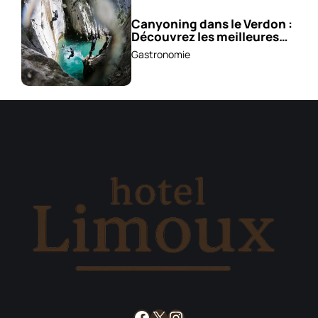
Canyoning dans le Verdon :
Découvrez les meilleures
excursions !
Gastronomie
Facebook
X
Instagram