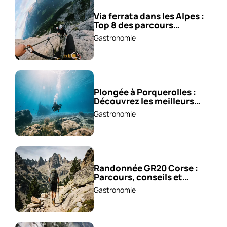
Via ferrata dans les Alpes :
Top 8 des parcours
sensationnels !
Gastronomie
Plongée à Porquerolles :
Découvrez les meilleurs
spots !
Gastronomie
Randonnée GR20 Corse :
Parcours, conseils et
astuces !
Gastronomie