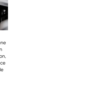
une
un
on,
 ce
le