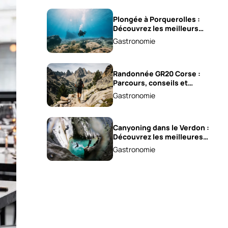
Plongée à Porquerolles :
Découvrez les meilleurs
spots !
Gastronomie
Randonnée GR20 Corse :
Parcours, conseils et
astuces !
Gastronomie
Canyoning dans le Verdon :
Découvrez les meilleures
excursions !
Gastronomie