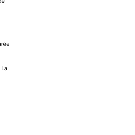
de
urée
 La