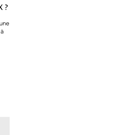
 ?
 une
 à