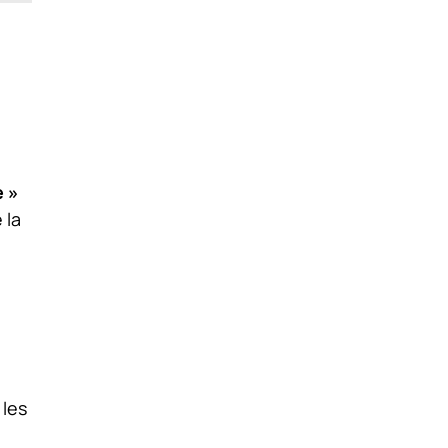
e »
 la
 les