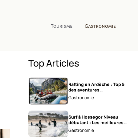
Tourisme
Gastronomie
Top Articles
Rafting en Ardèche : Top 5
des aventures
incontournables !
Gastronomie
Surf à Hossegor Niveau
débutant : Les meilleures
écoles !
Gastronomie