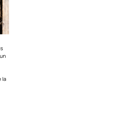
es
 un
 la