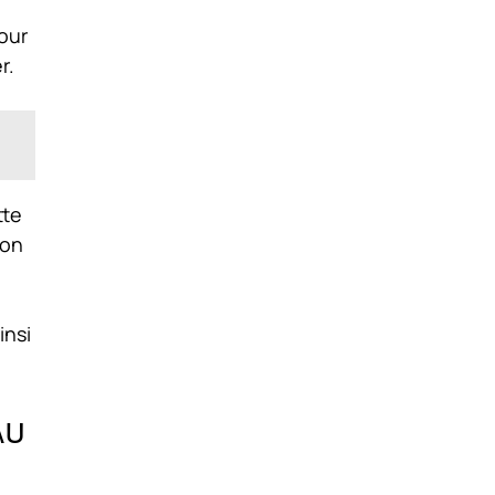
our
r.
tte
son
insi
au