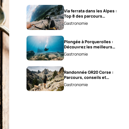
Via ferrata dans les Alpes :
Top 8 des parcours
sensationnels !
Gastronomie
Plongée à Porquerolles :
Découvrez les meilleurs
spots !
Gastronomie
Randonnée GR20 Corse :
Parcours, conseils et
astuces !
Gastronomie