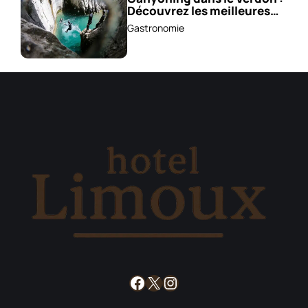
Découvrez les meilleures
excursions !
Gastronomie
Facebook
X
Instagram