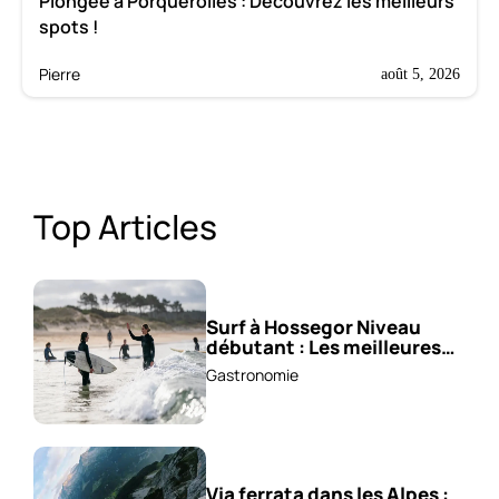
Plongée à Porquerolles : Découvrez les meilleurs
spots !
Pierre
août 5, 2026
Top Articles
Surf à Hossegor Niveau
débutant : Les meilleures
écoles !
Gastronomie
Via ferrata dans les Alpes :