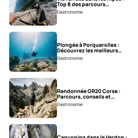
Top 8 des parcours
sensationnels !
Gastronomie
Plongée à Porquerolles :
Découvrez les meilleurs
spots !
Gastronomie
Randonnée GR20 Corse :
Parcours, conseils et
astuces !
Gastronomie
Canyoning dans le Verdon :