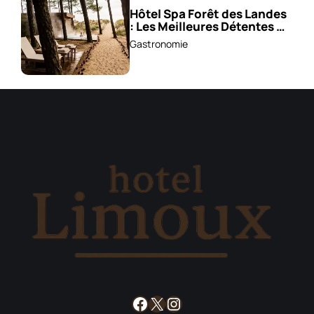
Hôtel Spa Forêt des Landes
: Les Meilleures Détentes À
Découvrir !
Gastronomie
Facebook
X
Instagram