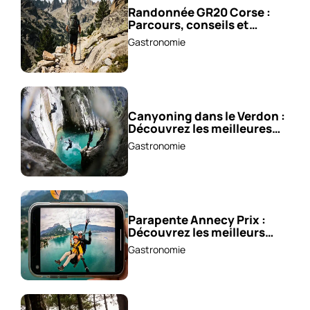
Randonnée GR20 Corse :
Parcours, conseils et
astuces !
Gastronomie
Canyoning dans le Verdon :
Découvrez les meilleures
excursions !
Gastronomie
Parapente Annecy Prix :
Découvrez les meilleurs
vols à partir de 85 €!
Gastronomie