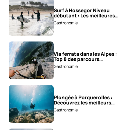
Surf à Hossegor Niveau
débutant : Les meilleures
écoles !
Gastronomie
Via ferrata dans les Alpes :
Top 8 des parcours
sensationnels !
Gastronomie
Plongée à Porquerolles :
Découvrez les meilleurs
spots !
Gastronomie