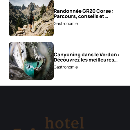
Randonnée GR20 Corse :
Parcours, conseils et
astuces !
Gastronomie
Canyoning dans le Verdon :
Découvrez les meilleures
excursions !
Gastronomie